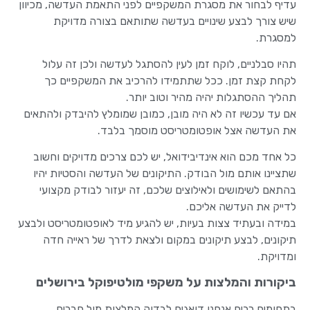
עדיף לבחור את מסגרת המשקפיים לפני התאמת העדשה, מכיוון
שיש צורך לבצע שינויים בעדשה שתותאם בצורה מדויקת
למסגרת.
תהיו סבלניים, לוקח זמן לעין להסתגל לעדשה ולכן זה עלול
לקחת קצת זמן. ככל שתתמידו להרכיב את המשקפיים כך
תהליך ההסתגלות יהיה מהיר וטוב יותר.
אם עד עכשיו זה לא היה מובן, כמובן שמומלץ להיבדק ולהתאים
את העדשה אצל אופטומטריסט מוסמך בלבד.
כל אחד מכם הוא אינדיבידואל, יש לכם צרכים מדויקים וחשוב
שתציינו אותם מול הבודק. התיקונים של העדשה והסטיות יהיו
בהתאם לשימושים ולאילוצים שלכם, זה יעזור לבודק מקצועי
לדייק את העדשה אליכם.
במידה ובעתיד צצות בעיות, יש להגיע מיד לאופטומטריסט ולבצע
תיקונים, לבצע תיקונים במקום ולצאת לדרך של ראייה חדה
ומדויקת.
ביקורות והמלצות על משקפי מולטיפוקל בירושלים
בתחומים רבים אנחנו דואגים לבדוק המלצות מול חברים,