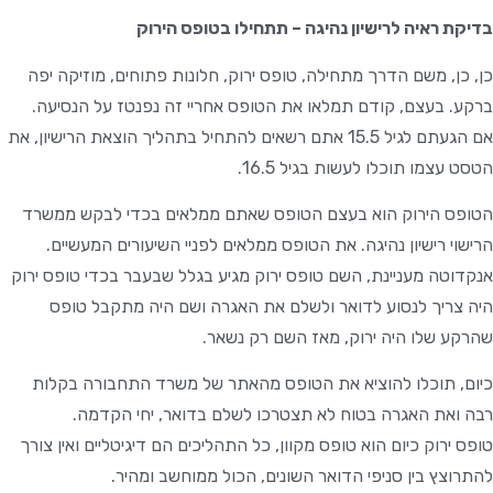
בדיקת ראיה לרישיון נהיגה – תתחילו בטופס הירוק
כן, כן, משם הדרך מתחילה, טופס ירוק, חלונות פתוחים, מוזיקה יפה
ברקע. בעצם, קודם תמלאו את הטופס אחריי זה נפנטז על הנסיעה.
אם הגעתם לגיל 15.5 אתם רשאים להתחיל בתהליך הוצאת הרישיון, את
הטסט עצמו תוכלו לעשות בגיל 16.5.
הטופס הירוק הוא בעצם הטופס שאתם ממלאים בכדי לבקש ממשרד
הרישוי רישיון נהיגה. את הטופס ממלאים לפניי השיעורים המעשיים.
אנקדוטה מעניינת, השם טופס ירוק מגיע בגלל שבעבר בכדי טופס ירוק
היה צריך לנסוע לדואר ולשלם את האגרה ושם היה מתקבל טופס
שהרקע שלו היה ירוק, מאז השם רק נשאר.
כיום, תוכלו להוציא את הטופס מהאתר של משרד התחבורה בקלות
רבה ואת האגרה בטוח לא תצטרכו לשלם בדואר, יחי הקדמה.
טופס ירוק כיום הוא טופס מקוון, כל התהליכים הם דיגיטליים ואין צורך
להתרוצץ בין סניפי הדואר השונים, הכול ממוחשב ומהיר.